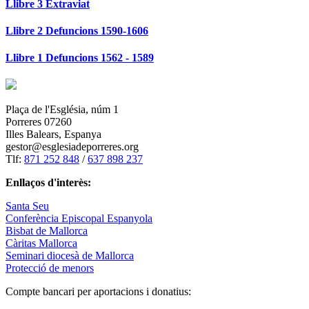
Llibre 3 Extraviat
Llibre 2 Defuncions 1590-1606
Llibre 1 Defuncions 1562 - 1589
Plaça de l'Església, núm 1
Porreres 07260
Illes Balears, Espanya
gestor@esglesiadeporreres.org
Tlf:
871 252 848
/
637 898 237
Enllaços d'interès:
Santa Seu
Conferència Episcopal Espanyola
Bisbat de Mallorca
Càritas Mallorca
Seminari diocesà de Mallorca
Protecció de menors
Compte bancari per aportacions i donatius: