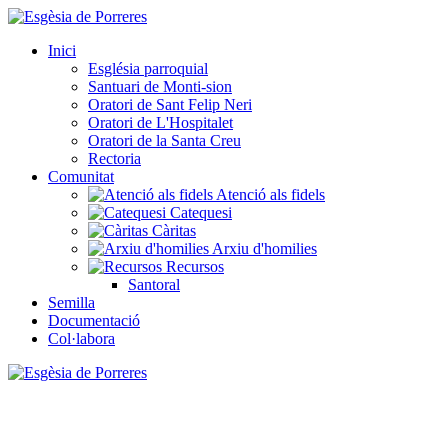
Inici
Església parroquial
Santuari de Monti-sion
Oratori de Sant Felip Neri
Oratori de L'Hospitalet
Oratori de la Santa Creu
Rectoria
Comunitat
Atenció als fidels
Catequesi
Càritas
Arxiu d'homilies
Recursos
Santoral
Semilla
Documentació
Col·labora