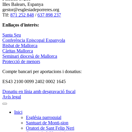
Illes Balears, Espanya
gestor@esglesiadeporreres.org
Tlf:
871 252 848
/
637 898 237
Enllaços d'interès:
Santa Seu
Conferència Episcopal Espanyola
Bisbat de Mallorca
Càritas Mallorca
Seminari diocesà de Mallorca
Protecció de menors
Compte bancari per aportacions i donatius:
ES43 2100 0099 2402 0002 1645
Donatiu en línia amb desgravació fiscal
Avís legal
Inici
Església parroquial
Santuari de Monti-sion
Oratori de Sant Felip Neri