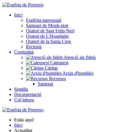
Inici
Església parroquial
Santuari de Monti-sion
Oratori de Sant Felip Neri
Oratori de L'Hospitalet
Oratori de la Santa Creu
Rectoria
Comunitat
Atenció als fidels
Catequesi
Càritas
Arxiu d'homilies
Recursos
Santoral
Semilla
Documentació
Col·labora
Estàs aquí:
Inici
Actualitat