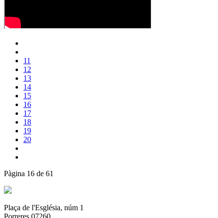
11
12
13
14
15
16
17
18
19
20
Pàgina 16 de 61
Plaça de l'Església, núm 1
Porreres 07260