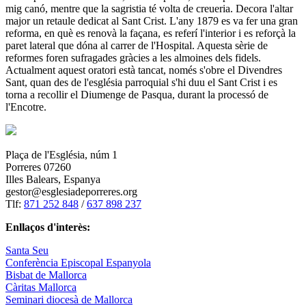
mig canó, mentre que la sagristia té volta de creueria. Decora l'altar
major un retaule dedicat al Sant Crist. L'any 1879 es va fer una gran
reforma, en què es renovà la façana, es referí l'interior i es reforçà la
paret lateral que dóna al carrer de l'Hospital. Aquesta sèrie de
reformes foren sufragades gràcies a les almoines dels fidels.
Actualment aquest oratori està tancat, només s'obre el Divendres
Sant, quan des de l'església parroquial s'hi duu el Sant Crist i es
torna a recollir el Diumenge de Pasqua, durant la processó de
l'Encotre.
Plaça de l'Església, núm 1
Porreres 07260
Illes Balears, Espanya
gestor@esglesiadeporreres.org
Tlf:
871 252 848
/
637 898 237
Enllaços d'interès:
Santa Seu
Conferència Episcopal Espanyola
Bisbat de Mallorca
Càritas Mallorca
Seminari diocesà de Mallorca