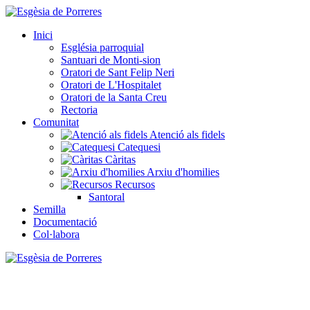
Inici
Església parroquial
Santuari de Monti-sion
Oratori de Sant Felip Neri
Oratori de L'Hospitalet
Oratori de la Santa Creu
Rectoria
Comunitat
Atenció als fidels
Catequesi
Càritas
Arxiu d'homilies
Recursos
Santoral
Semilla
Documentació
Col·labora