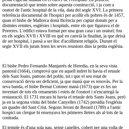
documentació que tenim sobre aquesta construcció, i ja com a
oratori de l'antic hospital de la vila, data del segle XVI. La primera
referència documental de l'hospici per acollir els pobres és de 1457,
quan el bisbe de Mallorca donà llicència per captar donats per a
distintes ermites, esglésies i hospitals, entre els que figurava el de
Porreres. L'edifici estava format per una gran casa i un oratori; fou
en els segles XVII i XVIII en què en canvià la finalitat, ja que deixà
de ser hospital, i passà a ser lloc d'acolliment religiós. Durant el
segle XVII els jurats feien les seves reunions dins la petita església.
El bisbe Pedro Fernando Manjarrés de Heredia, en la seva vista
pastoral (1664), comprovà que en aquell indret hi havia el retaule
dels Sant Joans, patrons del poble, tot i que el seu estat de
conservació devia ser deficient, ja que manà que es renovàs. Per la
seva banda, el bisbe Bernat Cotoner manà (1673) que es fes un
inventari de tots els ornaments i estris de l'oratori i n'encarregà la
restauració. El 1731 encara hi havia el retaule dels Sants Joans, però
ja en la segona visita del bisbe Canyelles (1742) presidia l'església
un quadre del Sant Crist. Segons Jeroni de Berard (1789) a l'antic
hospici un clergue hi ensenyava les primeres lletres als al·lots de la
contrada.
El temple és d'una sola nau, sense capelles, cobert per una volta de