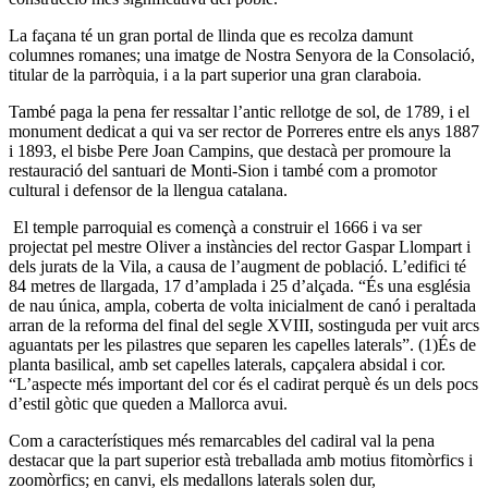
La façana té un gran portal de llinda que es recolza damunt
columnes romanes; una imatge de Nostra Senyora de la Consolació,
titular de la parròquia, i a la part superior una gran claraboia.
També paga la pena fer ressaltar l’antic rellotge de sol, de 1789, i el
monument dedicat a qui va ser rector de Porreres entre els anys 1887
i 1893, el bisbe Pere Joan Campins, que destacà per promoure la
restauració del santuari de Monti-Sion i també com a promotor
cultural i defensor de la llengua catalana.
El temple parroquial es començà a construir el 1666 i va ser
projectat pel mestre Oliver a instàncies del rector Gaspar Llompart i
dels jurats de la Vila, a causa de l’augment de població. L’edifici té
84 metres de llargada, 17 d’amplada i 25 d’alçada. “És una església
de nau única, ampla, coberta de volta inicialment de canó i peraltada
arran de la reforma del final del segle XVIII, sostinguda per vuit arcs
aguantats per les pilastres que separen les capelles laterals”. (1)És de
planta basilical, amb set capelles laterals, capçalera absidal i cor.
“L’aspecte més important del cor és el cadirat perquè és un dels pocs
d’estil gòtic que queden a Mallorca avui.
Com a característiques més remarcables del cadiral val la pena
destacar que la part superior està treballada amb motius fitomòrfics i
zoomòrfics; en canvi, els medallons laterals solen dur,