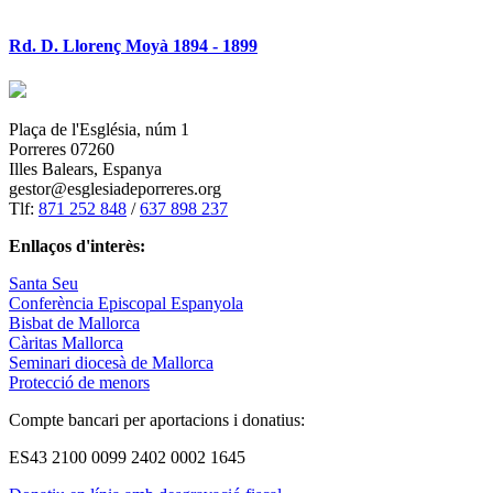
Rd. D. Llorenç Moyà 1894 - 1899
Plaça de l'Església, núm 1
Porreres 07260
Illes Balears, Espanya
gestor@esglesiadeporreres.org
Tlf:
871 252 848
/
637 898 237
Enllaços d'interès:
Santa Seu
Conferència Episcopal Espanyola
Bisbat de Mallorca
Càritas Mallorca
Seminari diocesà de Mallorca
Protecció de menors
Compte bancari per aportacions i donatius:
ES43 2100 0099 2402 0002 1645