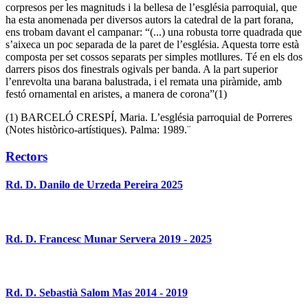
corpresos per les magnituds i la bellesa de l’església parroquial, que
ha esta anomenada per diversos autors la catedral de la part forana,
ens trobam davant el campanar: “(...) una robusta torre quadrada que
s’aixeca un poc separada de la paret de l’església. Aquesta torre està
composta per set cossos separats per simples motllures. Té en els dos
darrers pisos dos finestrals ogivals per banda. A la part superior
l’enrevolta una barana balustrada, i el remata una piràmide, amb
festó ornamental en aristes, a manera de corona”(1)
(1) BARCELÓ CRESPÍ, Maria. L’església parroquial de Porreres
(Notes històrico-artístiques). Palma: 1989.¨
Rectors
Rd. D. Danilo de Urzeda Pereira 2025
Rd. D. Francesc Munar Servera 2019 - 2025
Rd. D. Sebastià Salom Mas 2014 - 2019