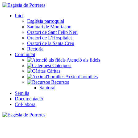
Inici
Església parroquial
Santuari de Monti-sion
Oratori de Sant Felip Neri
Oratori de L'Hospitalet
Oratori de la Santa Creu
Rectoria
Comunitat
Atenció als fidels
Catequesi
Càritas
Arxiu d'homilies
Recursos
Santoral
Semilla
Documentació
Col·labora