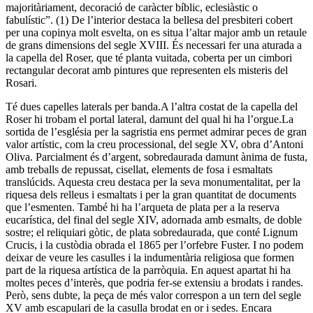
majoritàriament, decoració de caràcter bíblic, eclesiàstic o
fabulístic”. (1) De l’interior destaca la bellesa del presbiteri cobert
per una copinya molt esvelta, on es situa l’altar major amb un retaule
de grans dimensions del segle XVIII. És necessari fer una aturada a
la capella del Roser, que té planta vuitada, coberta per un cimbori
rectangular decorat amb pintures que representen els misteris del
Rosari.
Té dues capelles laterals per banda.A l’altra costat de la capella del
Roser hi trobam el portal lateral, damunt del qual hi ha l’orgue.La
sortida de l’església per la sagristia ens permet admirar peces de gran
valor artístic, com la creu processional, del segle XV, obra d’Antoni
Oliva. Parcialment és d’argent, sobredaurada damunt ànima de fusta,
amb treballs de repussat, cisellat, elements de fosa i esmaltats
translúcids. Aquesta creu destaca per la seva monumentalitat, per la
riquesa dels relleus i esmaltats i per la gran quantitat de documents
que l’esmenten. També hi ha l’arqueta de plata per a la reserva
eucarística, del final del segle XIV, adornada amb esmalts, de doble
sostre; el reliquiari gòtic, de plata sobredaurada, que conté Lignum
Crucis, i la custòdia obrada el 1865 per l’orfebre Fuster. I no podem
deixar de veure les casulles i la indumentària religiosa que formen
part de la riquesa artística de la parròquia. En aquest apartat hi ha
moltes peces d’interès, que podria fer-se extensiu a brodats i randes.
Però, sens dubte, la peça de més valor correspon a un tern del segle
XV amb escapulari de la casulla brodat en or i sedes. Encara