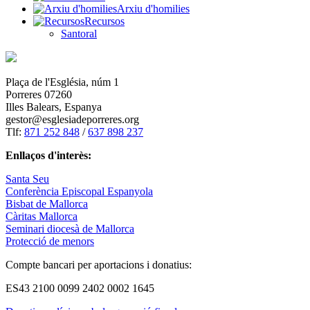
Arxiu d'homilies
Recursos
Santoral
Plaça de l'Església, núm 1
Porreres 07260
Illes Balears, Espanya
gestor@esglesiadeporreres.org
Tlf:
871 252 848
/
637 898 237
Enllaços d'interès:
Santa Seu
Conferència Episcopal Espanyola
Bisbat de Mallorca
Càritas Mallorca
Seminari diocesà de Mallorca
Protecció de menors
Compte bancari per aportacions i donatius:
ES43 2100 0099 2402 0002 1645