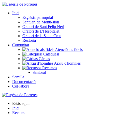
Inici
Església parroquial
Santuari de Monti-sion
Oratori de Sant Felip Neri
Oratori de L'Hospitalet
Oratori de la Santa Creu
Rectoria
Comunitat
Atenció als fidels
Catequesi
Càritas
Arxiu d'homilies
Recursos
Santoral
Semilla
Documentació
Col·labora
Estàs aquí:
Inici
Rectors